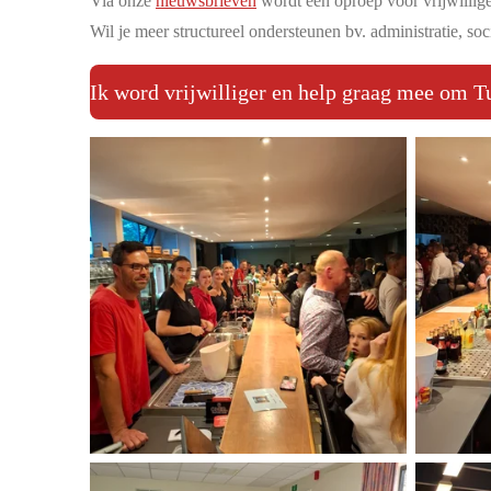
Via onze
nieuwsbrieven
wordt een oproep voor vrijwillig
Wil je meer structureel ondersteunen bv. administratie, s
Ik word vrijwilliger en help graag mee om Tu