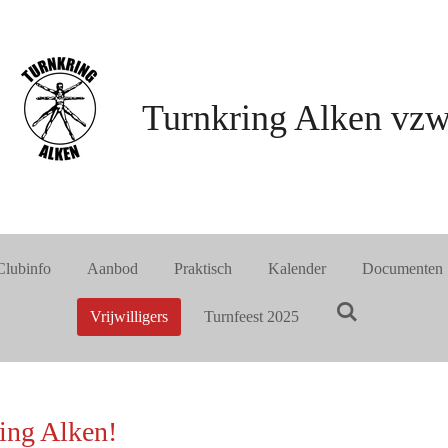
Turnkring Alken vz
Clubinfo
Aanbod
Praktisch
Kalender
Documenten
Vrijwilligers
Turnfeest 2025
ring Alken!