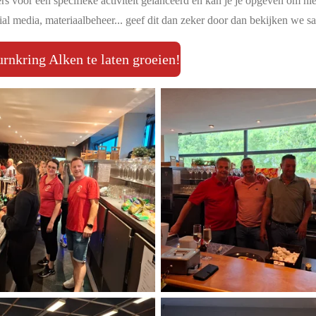
ers voor een specifieke
activiteit gelanceerd en kan je je opgeven om hi
ocial media, materiaalbeheer... geef dit dan zeker door dan bekijken w
rnkring Alken te laten groeien!