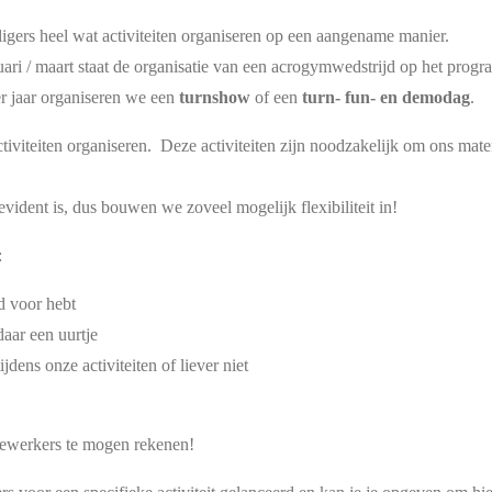
igers heel wat activiteiten organiseren op een aangename manier.
ruari / maart staat de organisatie van een acrogymwedstrijd op het prog
er jaar organiseren we een
turnshow
of een
turn- fun- en demodag
.
ctiviteiten organiseren. Deze activiteiten zijn noodzakelijk om ons ma
evident is, dus bouwen we zoveel mogelijk flexibiliteit in!
:
jd voor hebt
 daar een uurtje
jdens onze activiteiten of liever niet
dewerkers te mogen rekenen!