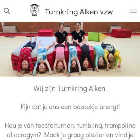
Ga
Turnkring Alken vzw
direct
naar
de
hoofdinhoud
Wij zijn Turnkring Alken
Fijn dat je ons een bezoekje brengt!
Hou je van toestelturnen, tumbling, trampoline
of acrogym? Maak je graag plezier en vind je