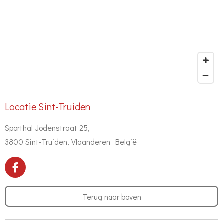
Locatie Sint-Truiden
Sporthal Jodenstraat 25,
3800 Sint-Truiden, Vlaanderen, België
F
a
c
Terug naar boven
e
b
o